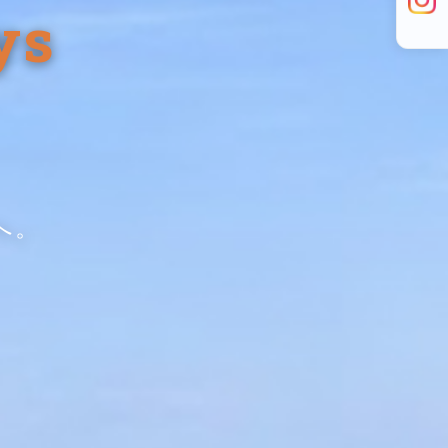
ys
へ。