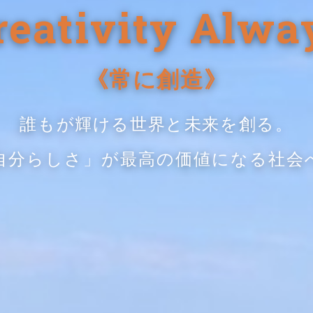
reativity Alwa
《常に創造》
誰もが輝ける世界と未来を創る。
自分らしさ」が最高の価値になる社会