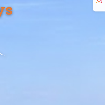
ys
へ。