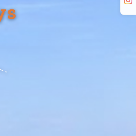
ys
へ。