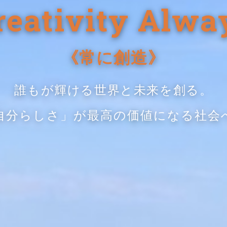
reativity Alwa
《常に創造》
誰もが輝ける世界と未来を創る。
自分らしさ」が最高の価値になる社会