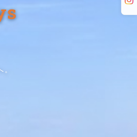
ys
へ。